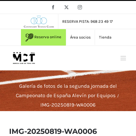
Saltar
Facebook
X
Instagram
al
contenido
RESERVA PISTA: 968 23 49 17
Reserva online
Área socios
Tienda
Inicio
Galería de fotos de la segunda jornada del
Campeonato de España Alevín por Equipos
IMG-20250819-WA0006
IMG-20250819-WA0006