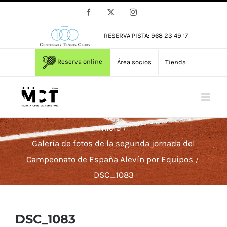
Saltar
Facebook
X
Instagram
al
contenido
RESERVA PISTA: 968 23 49 17
Reserva online
Área socios
Tienda
Inicio
Galería de fotos de la segunda jornada del
Campeonato de España Alevín por Equipos
DSC_1083
DSC_1083