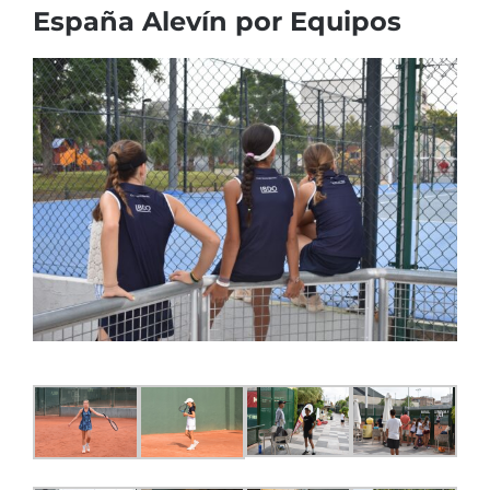
España Alevín por Equipos
Ver
imagen
más
grande