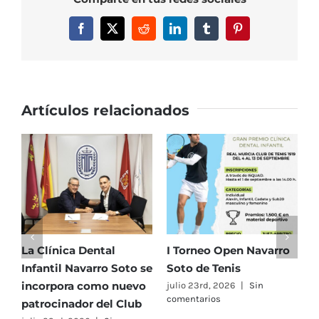
la
cuarta
Facebook
X
Reddit
LinkedIn
Tumblr
Pinterest
jornada
del
Campeonato
de
España
Artículos relacionados
Alevín
por
Equipos
La Clínica Dental
I Torneo Open Navarro
E
Infantil Navarro Soto se
Soto de Tenis
T
incorpora como nuevo
e
julio 23rd, 2026
|
Sin
comentarios
patrocinador del Club
C