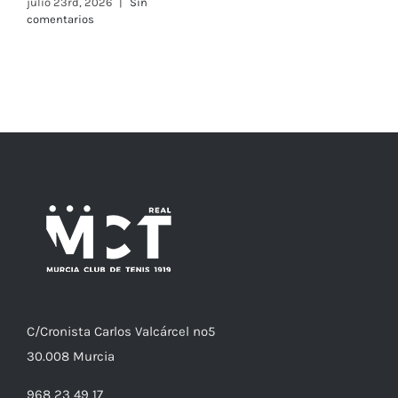
A
julio 23rd, 2026
|
Sin
comentarios
F
j
c
C/
Cronista
Carlos Valcárcel nº5
30.008
Murcia
968 23 49 17