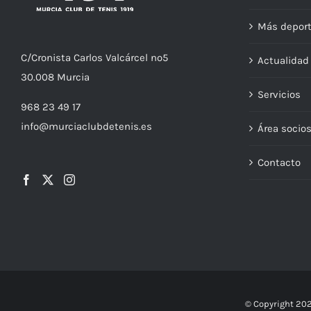
Más depor
C/
Cronista
Carlos Valcárcel nº5
Actualida
30.008
Murcia
Servicios
968 23 49 17
info@murciaclubdetenis.es
Área socio
Contacto
© Copyright
202