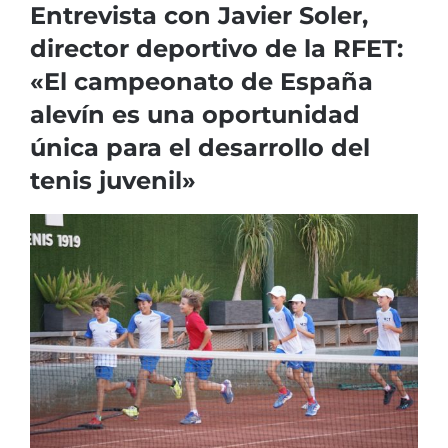
Entrevista con Javier Soler,
director deportivo de la RFET:
«El campeonato de España
alevín es una oportunidad
única para el desarrollo del
tenis juvenil»
Ver
imagen
más
grande