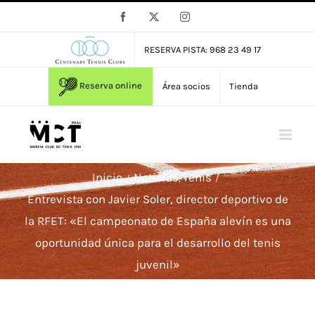
Saltar
Facebook
X
Instagram
al
contenido
RESERVA PISTA: 968 23 49 17
Reserva online
Área socios
Tienda
Inicio
Noticias
Tenis
Entrevista con Javier Soler, director deportivo de
la RFET: «El campeonato de España alevín es una
oportunidad única para el desarrollo del tenis
juvenil»