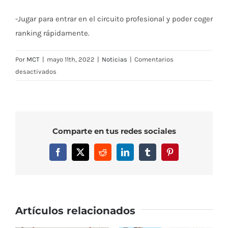
-Jugar para entrar en el circuito profesional y poder coger
ranking rápidamente.
Por
MCT
|
mayo 11th, 2022
|
Noticias
|
Comentarios
en
desactivados
Entrevista
con
Ariana
Geerlings:
Comparte en tus redes sociales
“Ver
que
Facebook
X
Reddit
LinkedIn
Tumblr
Pinterest
cada
día
podía
hacer
algo
Artículos relacionados
más