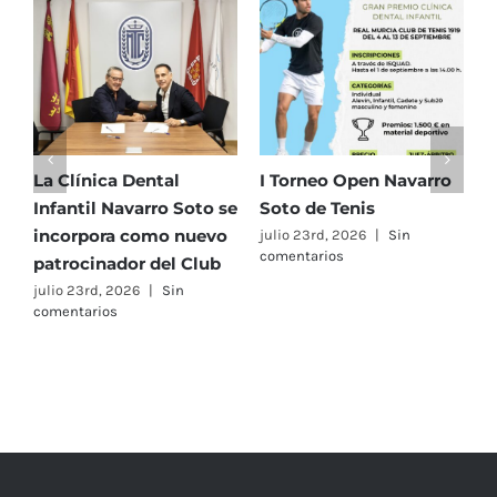
y
que
estaba
cerca
de
volver
a
La Clínica Dental
I Torneo Open Navarro
E
la
Infantil Navarro Soto se
Soto de Tenis
T
pista
incorpora como nuevo
e
julio 23rd, 2026
|
Sin
fue
comentarios
patrocinador del Club
C
lo
A
julio 23rd, 2026
|
Sin
que
comentarios
F
más
j
fuerza
c
me
dio”