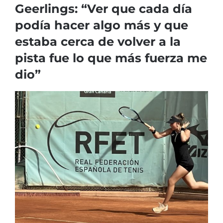
Geerlings: “Ver que cada día
podía hacer algo más y que
estaba cerca de volver a la
pista fue lo que más fuerza me
dio”
Ver
imagen
más
grande