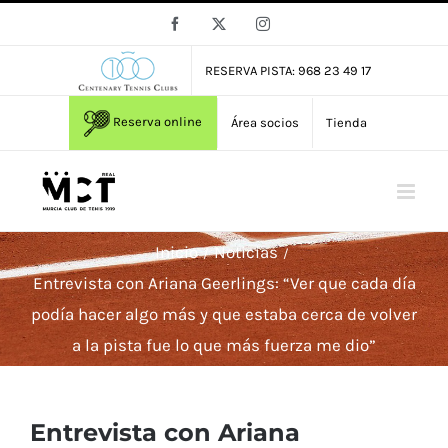
Saltar
Facebook
X
Instagram
al
contenido
RESERVA PISTA: 968 23 49 17
Reserva online
Área socios
Tienda
Inicio
Noticias
Entrevista con Ariana Geerlings: “Ver que cada día
podía hacer algo más y que estaba cerca de volver
a la pista fue lo que más fuerza me dio”
Entrevista con Ariana