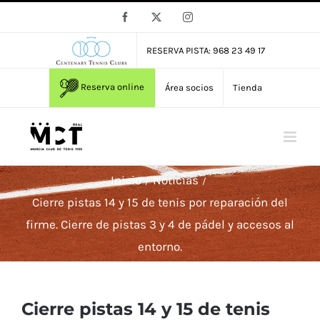
Saltar
Facebook
X
Instagram
al
contenido
RESERVA PISTA: 968 23 49 17
Reserva online
Área socios
Tienda
Inicio
Noticias
Cierre pistas 14 y 15 de tenis por reparación del
firme. Cierre de pistas 3 y 4 de pádel y accesos al
entorno.
Cierre pistas 14 y 15 de tenis