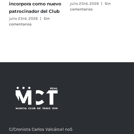
incorpora como nuevo
e
julio 23rd, 2026
|
Sin
al
comentarios
patrocinador del Club
C
entorno
A
julio 23rd, 2026
|
Sin
comentarios
F
j
c
C/
Cronista
Carlos Valcárcel nº5