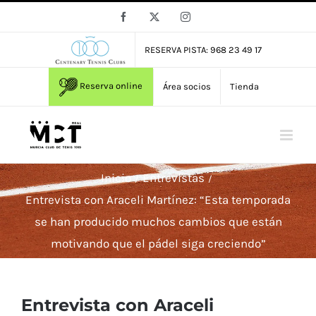
Saltar
Facebook
X
Instagram
al
contenido
RESERVA PISTA: 968 23 49 17
Reserva online
Área socios
Tienda
Inicio
Entrevistas
Entrevista con Araceli Martínez: “Esta temporada
se han producido muchos cambios que están
motivando que el pádel siga creciendo”
Entrevista con Araceli