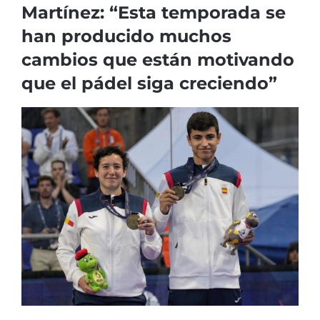
Martínez: “Esta temporada se
han producido muchos
cambios que están motivando
que el pádel siga creciendo”
Ver
imagen
más
grande