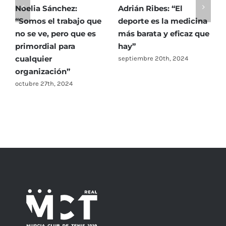
creciendo”
Noelia Sánchez:
Adrián Ribes: “El
T
de
“Somos el trabajo que
deporte es la medicina
C
no se ve, pero que es
más barata y eficaz que
b
primordial para
hay”
e
cualquier
septiembre 20th, 2024
m
organización”
octubre 27th, 2024