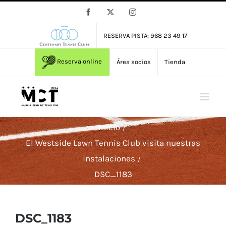
Saltar
Facebook
X
Instagram
al
contenido
RESERVA PISTA: 968 23 49 17
Reserva online
Área socios
Tienda
Inicio
El Westside Lawn Tennis Club visita nuestras
instalaciones
DSC_1183
DSC_1183