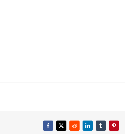
Facebook
X
Reddit
LinkedIn
Tumblr
Pinterest