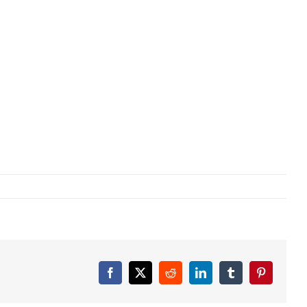
Facebook
X
Reddit
LinkedIn
Tumblr
Pinterest