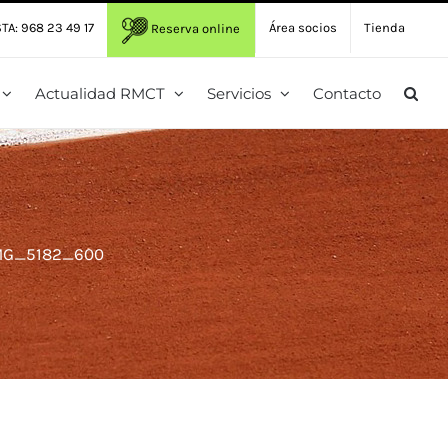
TA: 968 23 49 17
Área socios
Tienda
Reserva online
Actualidad RMCT
Servicios
Contacto
MG_5182_600