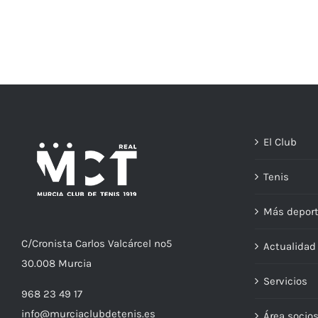
El Club
Tenis
Más depor
C/
Cronista
Carlos Valcárcel nº5
Actualida
30.008
Murcia
Servicios
968 23 49 17
info@murciaclubdetenis.es
Área socio