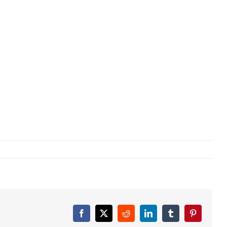
Facebook
X
Reddit
LinkedIn
Tumblr
Pinterest