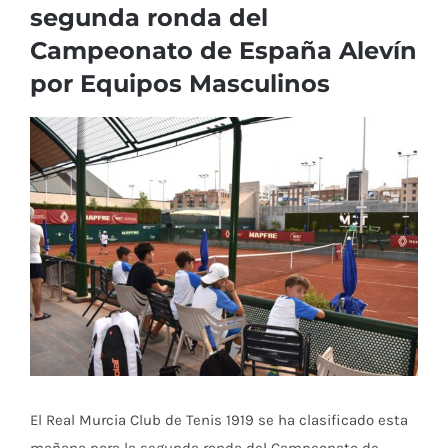
segunda ronda del
Campeonato de España Alevín
por Equipos Masculinos
Ver
imagen
más
grande
El Real Murcia Club de Tenis 1919 se ha clasificado esta
mañana para la segunda ronda del Campeonato de