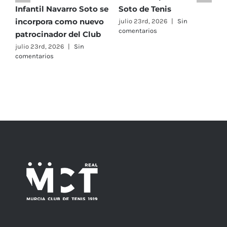
Infantil Navarro Soto se
Soto de Tenis
T
incorpora como nuevo
e
julio 23rd, 2026
|
Sin
comentarios
patrocinador del Club
C
A
julio 23rd, 2026
|
Sin
comentarios
F
j
c