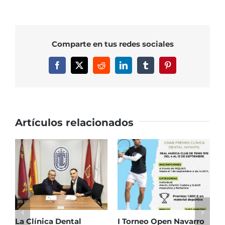
RMCT
1919
pasa
Comparte en tus redes sociales
a
la
Facebook
X
Reddit
LinkedIn
Tumblr
Pinterest
segunda
ronda
del
Campeonato
de
Artículos relacionados
España
Alevín
por
Equipos
Masculinos
La Clínica Dental
I Torneo Open Navarro
E