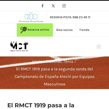
Saltar
Facebook
X
Instagram
al
contenido
RESERVA PISTA: 968 23 49 17
Reserva online
Área socios
Tienda
Inicio
Noticias
Tenis
El RMCT 1919 pasa a la segunda ronda del
Campeonato de España Alevín por Equipos
Masculinos
El RMCT 1919 pasa a la