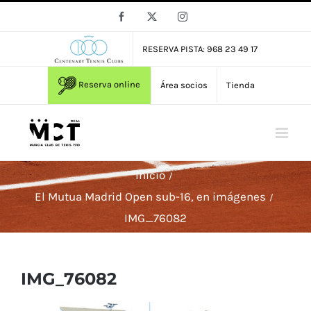
Saltar
Facebook
X
Instagram
al
contenido
RESERVA PISTA: 968 23 49 17
Reserva online
Área socios
Tienda
Inicio
El Mutua Madrid Open sub-16, en imágenes
IMG_76082
IMG_76082