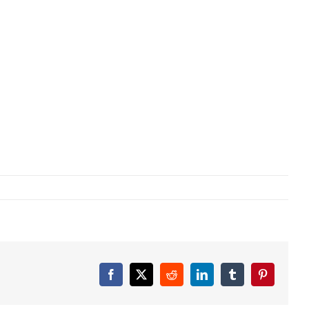
Facebook
X
Reddit
LinkedIn
Tumblr
Pinterest