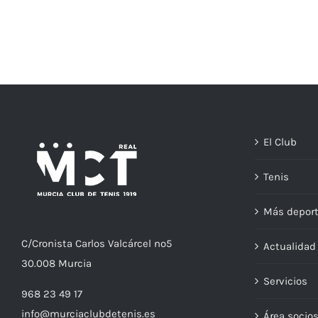
El Club
Tenis
Más depor
C/
Cronista
Carlos Valcárcel nº5
Actualida
30.008
Murcia
Servicios
968 23 49 17
info@murciaclubdetenis.es
Área socio