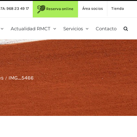
TA: 968 23 49 17
Área socios
Tienda
Reserva online
Actualidad RMCT
Servicios
Contacto
es
IMG_5466