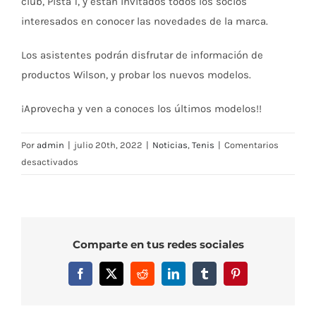
club, Pista 1, y están invitados todos los socios
interesados en conocer las novedades de la marca.
Los asistentes podrán disfrutar de información de
productos Wilson, y probar los nuevos modelos.
¡Aprovecha y ven a conoces los últimos modelos!!
Por
admin
|
julio 20th, 2022
|
Noticias
,
Tenis
|
Comentarios
en
desactivados
Demostración
raquetas
Wilson
2022
Comparte en tus redes sociales
Facebook
X
Reddit
LinkedIn
Tumblr
Pinterest