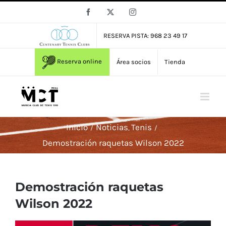
Saltar
Facebook
X
Instagram
al
contenido
RESERVA PISTA: 968 23 49 17
Reserva online
Área socios
Tienda
Inicio
Noticias
Tenis
Demostración raquetas Wilson 2022
Demostración raquetas
Wilson 2022