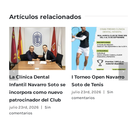
Artículos relacionados
La Clínica Dental
I Torneo Open Navarro
E
Infantil Navarro Soto se
Soto de Tenis
T
incorpora como nuevo
e
julio 23rd, 2026
|
Sin
comentarios
patrocinador del Club
C
A
julio 23rd, 2026
|
Sin
comentarios
F
j
c