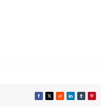
Facebook
X
Reddit
LinkedIn
Tumblr
Pinterest