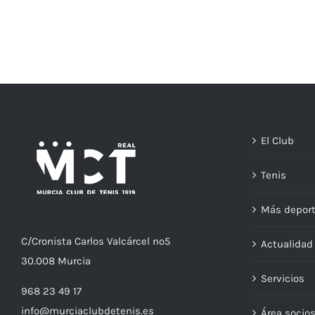
El Club
Tenis
Más depor
C/
Cronista
Carlos Valcárcel nº5
Actualida
30.008
Murcia
Servicios
968 23 49 17
info@murciaclubdetenis.es
Área socio