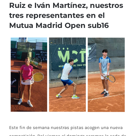
Ruiz e Iván Martínez, nuestros
tres representantes en el
Mutua Madrid Open sub16
Ver
imagen
más
grande
Este fin de semana nuestras pistas acogen una nueva
competición. Del viernes al domingo seremos la sede de