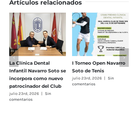
Artículos relacionados
en
el
Mutua
Madrid
Open
sub16
La Clínica Dental
I Torneo Open Navarro
E
Infantil Navarro Soto se
Soto de Tenis
T
incorpora como nuevo
e
julio 23rd, 2026
|
Sin
comentarios
patrocinador del Club
C
A
julio 23rd, 2026
|
Sin
comentarios
F
j
c