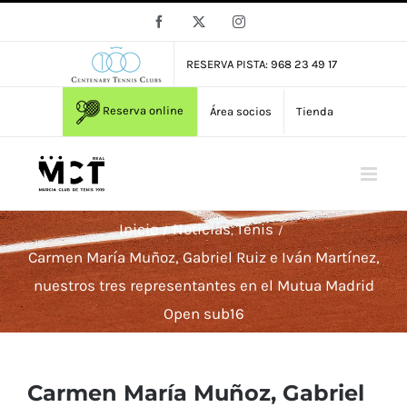
Saltar
Facebook
X
Instagram
al
contenido
RESERVA PISTA: 968 23 49 17
Reserva online
Área socios
Tienda
Inicio
Noticias
Tenis
Carmen María Muñoz, Gabriel Ruiz e Iván Martínez,
nuestros tres representantes en el Mutua Madrid
Open sub16
Carmen María Muñoz, Gabriel