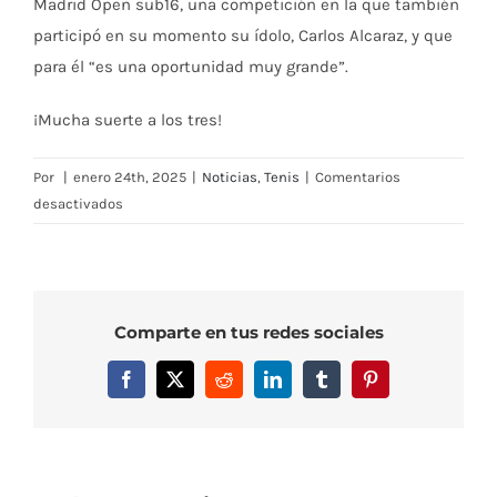
Madrid Open sub16, una competición en la que también
participó en su momento su ídolo, Carlos Alcaraz, y que
para él “es una oportunidad muy grande”.
¡Mucha suerte a los tres!
Por
|
enero 24th, 2025
|
Noticias
,
Tenis
|
Comentarios
en
desactivados
Carmen
María
Muñoz,
Gabriel
Comparte en tus redes sociales
Ruiz
e
Facebook
X
Reddit
LinkedIn
Tumblr
Pinterest
Iván
Martínez,
nuestros
tres
representantes