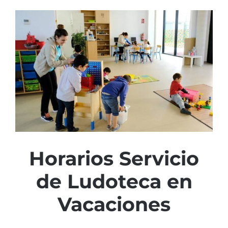
Ver
imagen
más
grande
Horarios Servicio
de Ludoteca en
Vacaciones