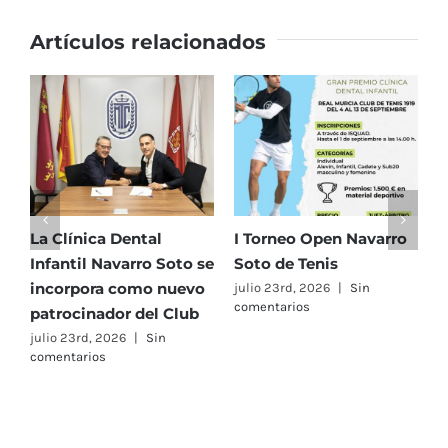
Artículos relacionados
La Clínica Dental
I Torneo Open Navarro
E
Infantil Navarro Soto se
Soto de Tenis
T
incorpora como nuevo
e
julio 23rd, 2026
|
Sin
comentarios
patrocinador del Club
C
A
julio 23rd, 2026
|
Sin
comentarios
F
j
c