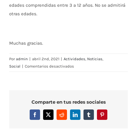
edades comprendidas entre 3 a 12 años. No se admitirá
otras edades.
Muchas gracias.
Por
admin
|
abril 2nd, 2021
|
Actividades
,
Noticias
,
en
Social
|
Comentarios desactivados
Horarios
Servicio
de
Ludoteca
Comparte en tus redes sociales
en
Vacaciones
Facebook
X
Reddit
LinkedIn
Tumblr
Pinterest
–
3/4/21