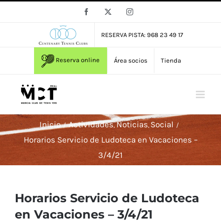
Saltar
Facebook
X
Instagram
al
contenido
RESERVA PISTA: 968 23 49 17
Reserva online
Área socios
Tienda
Inicio
Actividades
Noticias
Social
Horarios Servicio de Ludoteca en Vacaciones –
3/4/21
Horarios Servicio de Ludoteca
en Vacaciones – 3/4/21