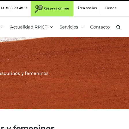
TA: 968 23 49 17
Área socios
Tienda
Reserva online
Actualidad RMCT
Servicios
Contacto
asculinos y femeninos
os y femeninos