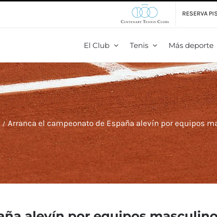
RESERVA PIS
El Club
Tenis
Más deporte
s
Arranca el campeonato de España alevín por equipos m
aña alevín por equipos masculin