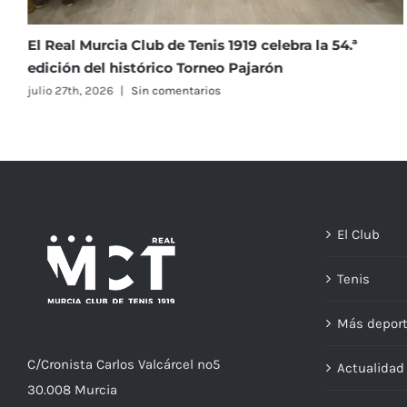
.ª
La Clínica Dental Infantil Navarro Soto se incor
como nuevo patrocinador del Club
julio 23rd, 2026
|
Sin comentarios
El Club
Tenis
Más depor
C/
Cronista
Carlos Valcárcel nº5
Actualida