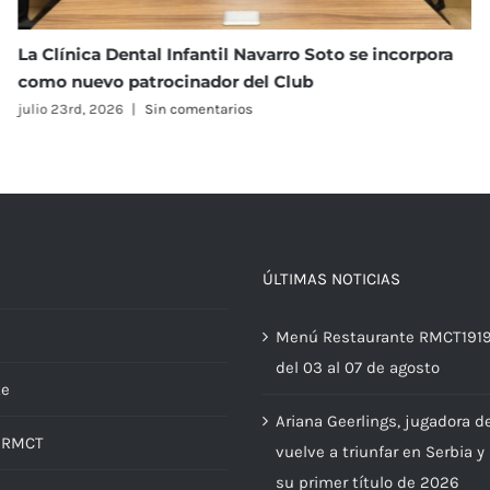
pora
I Torneo Open Navarro Soto de Tenis
julio 23rd, 2026
|
Sin comentarios
ÚLTIMAS NOTICIAS
Menú Restaurante RMCT191
del 03 al 07 de agosto
te
Ariana Geerlings, jugadora d
d RMCT
vuelve a triunfar en Serbia y