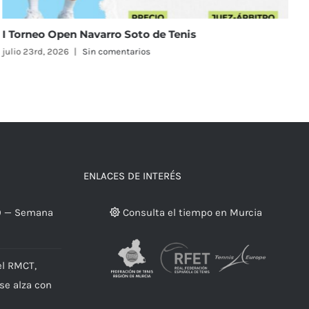
El Real Murcia Club de Tenis 1919 reunirá a 58 equi
en el Campeonato de España Alevín Masculino y
Femenino
julio 23rd, 2026
|
Sin comentarios
ENLACES DE INTERÉS
9 — Semana
Consulta el tiempo en Murcia
el RMCT,
 se alza con