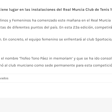
iene lugar en las instalaciones del Real Murcia Club de Tenis 1
os y Femeninos ha comenzado este mañana en el Real Murcia Club
tas de diferentes puntos del país. En esta 23ª edición, competir
ón. En concreto, el equipo femenino se enfrentará al club Sportoci
el nombre ‘Trofeo Tono Páez in memoriam’ y que se ha ido consolid
ionó al club murciano como sede permanente para esta competició
en
ivados
Arranca
el
campeonato
de
España