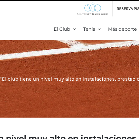
RESERVA PIS
El Club
Tenis
Más deporte
“El club tiene un nivel muy alto en instalaciones, prestaci
n nivel muy alto en instalaciones,