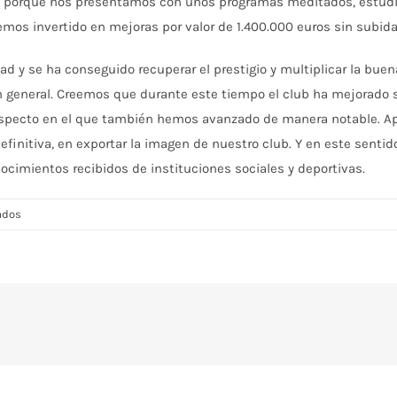
ho porque nos presentamos con unos programas meditados, estudi
mos invertido en mejoras por valor de 1.400.000 euros sin subidas
ad y se ha conseguido recuperar el prestigio y multiplicar la buena
general. Creemos que durante este tiempo el club ha mejorado soc
 aspecto en el que también hemos avanzado de manera notable. Ap
definitiva, en exportar la imagen de nuestro club. Y en este sentid
nocimientos recibidos de instituciones sociales y deportivas.
en
ados
Antonio
Saura:
“El
club
tiene
un
nivel
muy