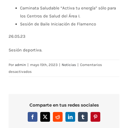
Caminata Saludable “Activa tu energía” sólo para
los Centros de Salud del Área I.
Sesión de Baile Iniciación de Flamenco
26.05.23
Sesión deportiva.
Por
admin
|
mayo 15th, 2023
|
Noticias
|
Comentarios
en
desactivados
XVIII
SEMANA
DE
HÁBITOS
Comparte en tus redes sociales
SALUDABLES
2023
Facebook
X
Reddit
LinkedIn
Tumblr
Pinterest