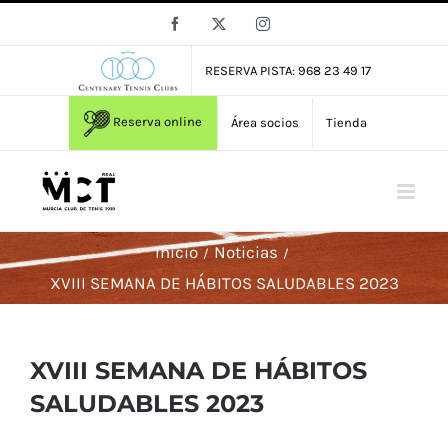
Saltar
Facebook
X
Instagram
al
contenido
RESERVA PISTA: 968 23 49 17
Reserva online
Área socios
Tienda
Inicio
Noticias
XVIII SEMANA DE HÁBITOS SALUDABLES 2023
XVIII SEMANA DE HÁBITOS
SALUDABLES 2023