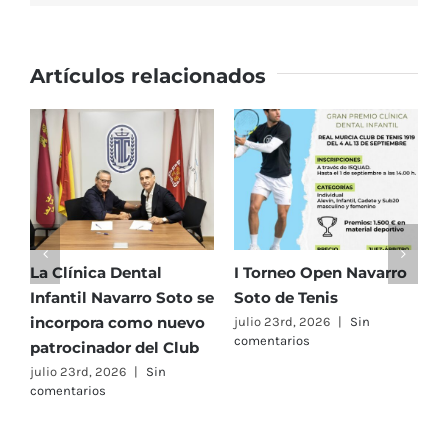
Artículos relacionados
La Clínica Dental
I Torneo Open Navarro
E
Infantil Navarro Soto se
Soto de Tenis
T
incorpora como nuevo
e
julio 23rd, 2026
|
Sin
comentarios
patrocinador del Club
C
A
julio 23rd, 2026
|
Sin
comentarios
F
j
c