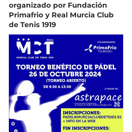
organizado por Fundación
Primafrio y Real Murcia Club
de Tenis 1919
Ver
imagen
más
grande