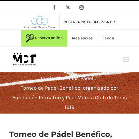
Saltar
Facebook
X
Instagram
al
contenido
RESERVA PISTA: 968 23 49 17
Reserva online
Área socios
Tienda
Inicio
Noticias
Pádel
Torneo de Pádel Benéfico, organizado por
Fundación Primafrio y Real Murcia Club de Tenis
1919
Torneo de Pádel Benéfico,