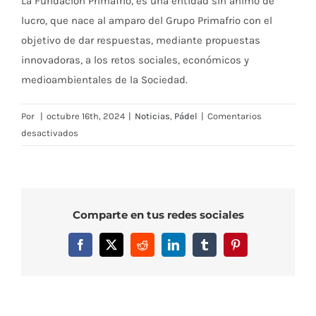
La Fundación Primafrio, es una entidad sin ánimo de
lucro, que nace al amparo del Grupo Primafrio con el
objetivo de dar respuestas, mediante propuestas
innovadoras, a los retos sociales, económicos y
medioambientales de la Sociedad.
Por
|
octubre 16th, 2024
|
Noticias
,
Pádel
|
Comentarios
en
desactivados
Torneo
de
Pádel
Benéfico,
Comparte en tus redes sociales
organizado
por
Facebook
X
Reddit
LinkedIn
Tumblr
Pinterest
Fundación
Primafrio
y
Real