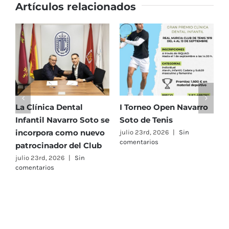
Murcia
Artículos relacionados
Club
de
Tenis
1919
La Clínica Dental
I Torneo Open Navarro
E
Infantil Navarro Soto se
Soto de Tenis
T
incorpora como nuevo
e
julio 23rd, 2026
|
Sin
comentarios
patrocinador del Club
C
A
julio 23rd, 2026
|
Sin
comentarios
F
j
c