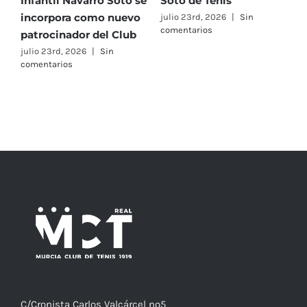
Infantil Navarro Soto se
Soto de Tenis
T
incorpora como nuevo
e
julio 23rd, 2026
|
Sin
comentarios
patrocinador del Club
C
A
julio 23rd, 2026
|
Sin
comentarios
F
j
c
C/
Cronista
Carlos Valcárcel nº5