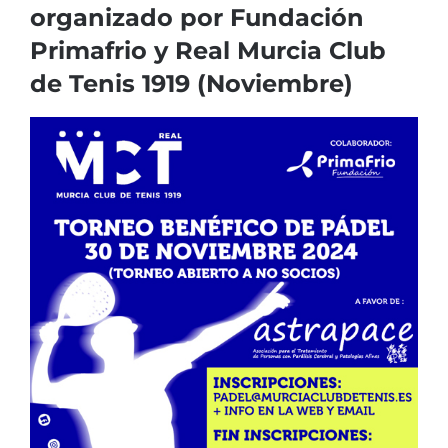
organizado por Fundación
Primafrio y Real Murcia Club
de Tenis 1919 (Noviembre)
Ver
imagen
más
grande