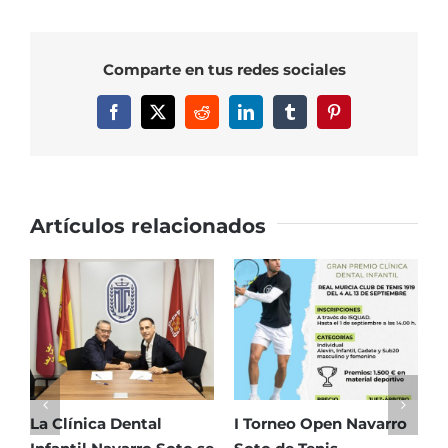
de
Pádel
Benéfico,
Comparte en tus redes sociales
organizado
por
Facebook
X
Reddit
LinkedIn
Tumblr
Pinterest
Fundación
Primafrio
y
Real
Murcia
Artículos relacionados
Club
de
Tenis
1919
(Noviembre)
La Clínica Dental
I Torneo Open Navarro
E