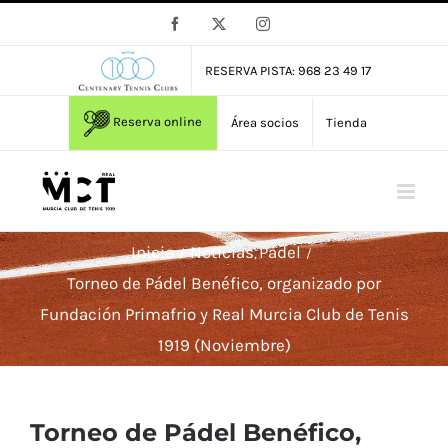
Saltar
Facebook
X
Instagram
al
contenido
RESERVA PISTA: 968 23 49 17
Reserva online
Área socios
Tienda
Inicio
Noticias
Pádel
Torneo de Pádel Benéfico, organizado por
Fundación Primafrio y Real Murcia Club de Tenis
1919 (Noviembre)
Torneo de Pádel Benéfico,