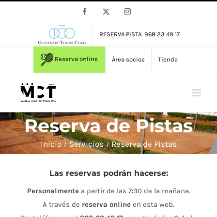
Saltar
Facebook
X
Instagram
al
contenido
RESERVA PISTA: 968 23 49 17
Reserva online
Área socios
Tienda
Reserva de Pistas
Inicio
Servicios
Reserva de Pistas
Las reservas podrán hacerse:
Personalmente
a partir de las 7:30 de la mañana.
A través de
reserva online
en esta web.