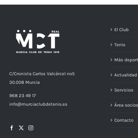
El Club
Tenis
Más depor
C/
Cronista
Carlos Valcárcel nº5
Actualida
30.008
Murcia
Servicios
968 23 49 17
info@murciaclubdetenis.es
Área socio
Contacto