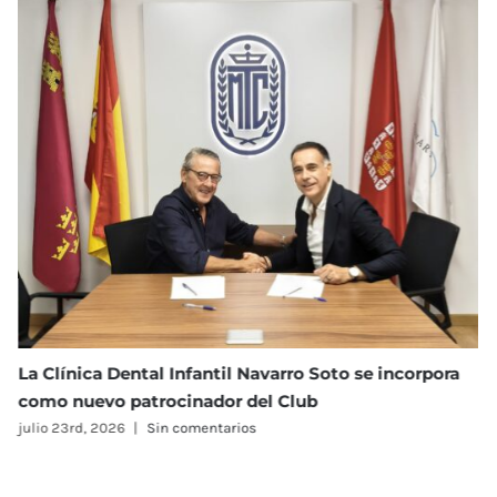
til Navarro Soto se incorpora
I Torneo Open Navarro S
dor del Club
julio 23rd, 2026
|
Sin comenta
tarios