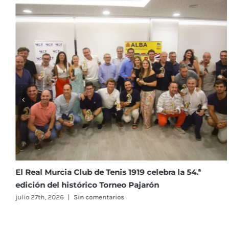
 Tenis 1919 celebra la 54.ª
La Clínica Dental Infan
o Torneo Pajarón
como nuevo patrocina
entarios
julio 23rd, 2026
|
Sin comen