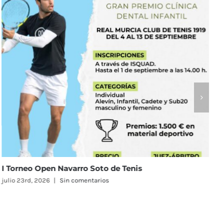
oto de Tenis
El Real Murcia Club de Ten
en el Campeonato de Espa
rios
Femenino
julio 23rd, 2026
|
Sin comentari