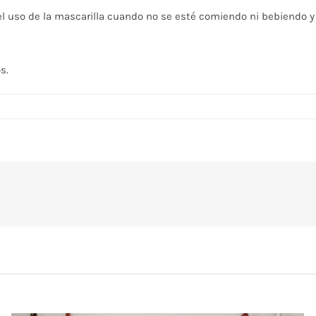
 el uso de la mascarilla cuando no se esté comiendo ni bebiendo
s.
apertura
fetería
l
ub
-
-
21