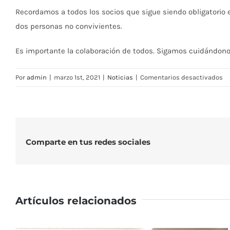
Recordamos a todos los socios que sigue siendo obligatorio
dos personas no convivientes.
Es importante la colaboración de todos. Sigamos cuidándono
en
Por
admin
|
marzo 1st, 2021
|
Noticias
|
Comentarios desactivados
Re
de
la
Ca
de
Comparte en tus redes sociales
Cl
03
03
20
Artículos relacionados