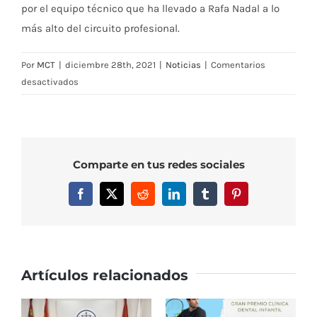
por el equipo técnico que ha llevado a Rafa Nadal a lo
más alto del circuito profesional.
Por
MCT
|
diciembre 28th, 2021
|
Noticias
|
Comentarios
en
desactivados
Rafa
Nadal,
insignia
de
Comparte en tus redes sociales
Oro
y
Facebook
X
Reddit
LinkedIn
Tumblr
Pinterest
nuevo
socio
de
Honor
del
Artículos relacionados
Real
Murcia