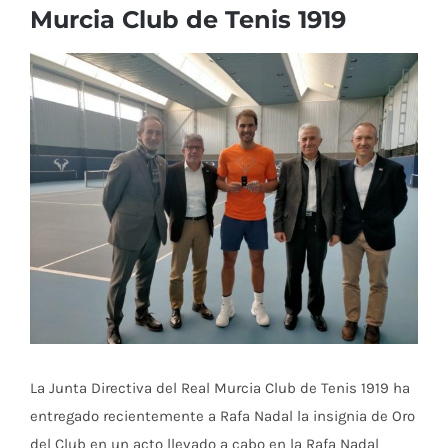
Murcia Club de Tenis 1919
Ver
imagen
más
grande
La Junta Directiva del Real Murcia Club de Tenis 1919 ha
entregado recientemente a Rafa Nadal la insignia de Oro
del Club en un acto llevado a cabo en la Rafa Nadal