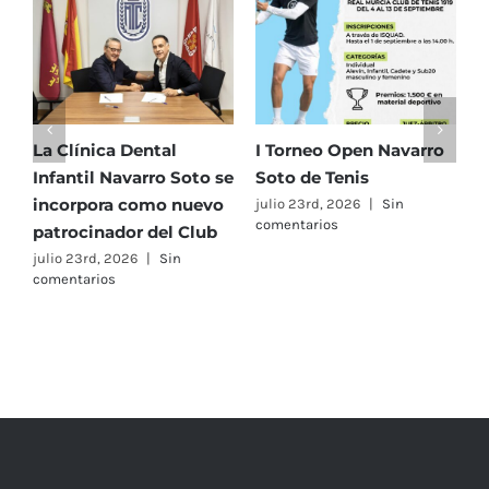
Club
de
Tenis
1919
I Torneo Open Navarro
El Real Murcia Club de
A
e
Soto de Tenis
Tenis 1919 reunirá a 58
j
equipos en el
vu
julio 23rd, 2026
|
Sin
comentarios
Campeonato de España
Se
Alevín Masculino y
p
Femenino
ju
co
julio 23rd, 2026
|
Sin
comentarios