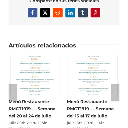
Comparte en tus redes sociales
Semana
del
Facebook
X
Reddit
LinkedIn
Tumblr
Pinterest
8
al
12
de
Enero
Artículos relacionados
Menú Restaurante
Menú Restaurante
M
RMCT1919 — Semana
RMCT1919 — Semana
R
del 20 al 24 de julio
del 13 al 17 de julio
d
julio 20th, 2026
|
Sin
julio 13th, 2026
|
Sin
j