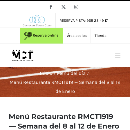
Saltar
Facebook
X
Instagram
al
contenido
RESERVA PISTA: 968 23 49 17
Reserva online
Área socios
Tienda
Inicio
Menú del día
Menú Restaurante RMCT1919 — Semana del 8 al 12
de Enero
Menú Restaurante RMCT1919
— Semana del 8 al 12 de Enero