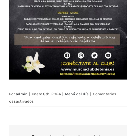
Por
admin
|
enero 8th, 2024
|
Menú del día
|
Comentarios
en
desactivados
Menú
Restaurante
RMCT1919
—