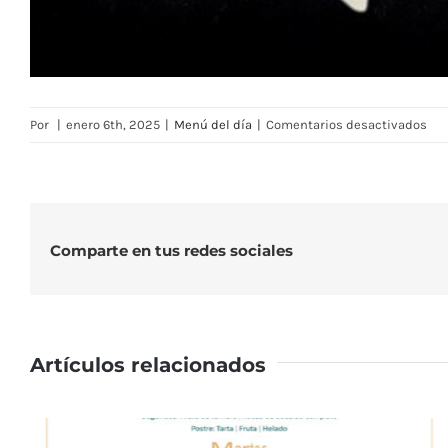
en
Por
|
enero 6th, 2025
|
Menú del día
|
Comentarios desactivados
Me
Res
RMC
—
Se
Comparte en tus redes sociales
del
6
al
10
Artículos relacionados
de
ene