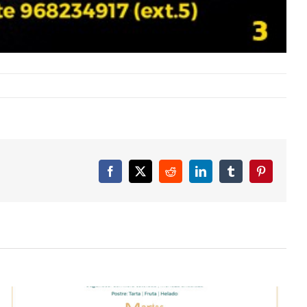
Facebook
X
Reddit
LinkedIn
Tumblr
Pinterest