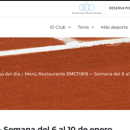
RESERVA PIS
El Club
Tenis
Más deporte
ú del día
Menú Restaurante RMCT1919 — Semana del 6 al 
Semana del 6 al 10 de enero