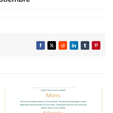
Facebook
X
Reddit
LinkedIn
Tumblr
Pinterest