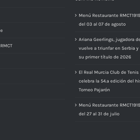
Menú Restaurante RMCT191
del 03 al 07 de agosto
te
Ariana Geerlings, jugadora d
d RMCT
vuelve a triunfar en Serbia y
su primer título de 2026
El Real Murcia Club de Tenis
s
celebra la 54.ª edición del hi
Torneo Pajarón
Menú Restaurante RMCT191
del 27 al 31 de julio