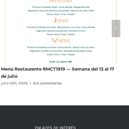
Menú Restaurante RMCT1919 — Semana del 13 al 17
M
de julio
j
julio 13th, 2026
|
Sin comentarios
j
ENLACES DE INTERÉS