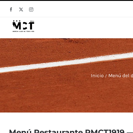
Saltar
Facebook
X
Instagram
al
contenido
Inicio
Menú del d
Menú Restaurante RMCT1919 — 