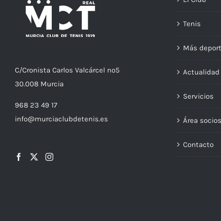
Tenis
Más depor
C/
Cronista
Carlos Valcárcel nº5
Actualida
30.008
Murcia
Servicios
968 23 49 17
info@murciaclubdetenis.es
Área socio
Contacto