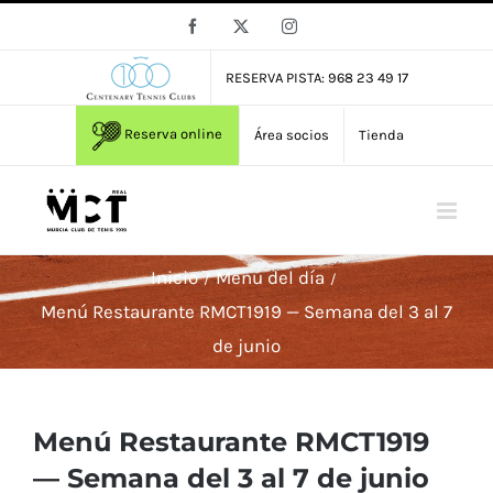
Saltar
Facebook
X
Instagram
al
contenido
RESERVA PISTA: 968 23 49 17
Reserva online
Área socios
Tienda
Inicio
Menú del día
Menú Restaurante RMCT1919 — Semana del 3 al 7
de junio
Menú Restaurante RMCT1919
— Semana del 3 al 7 de junio