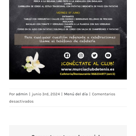
Por
admin
|
junio 3rd, 2024
|
Menú del día
|
Comentarios
en
desactivados
Menú
Restaurante
RMCT1919
—