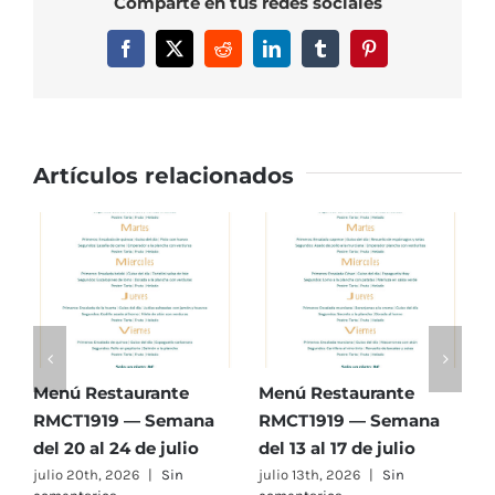
Comparte en tus redes sociales
Semana
del
Facebook
X
Reddit
LinkedIn
Tumblr
Pinterest
3
al
7
de
junio
Artículos relacionados
Menú Restaurante
Menú Restaurante
M
RMCT1919 — Semana
RMCT1919 — Semana
R
del 20 al 24 de julio
del 13 al 17 de julio
d
julio 20th, 2026
|
Sin
julio 13th, 2026
|
Sin
j