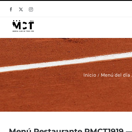
Saltar
Facebook
X
Instagram
al
contenido
Inicio
Menú del día
Menú Restaurante RMCT1919 — 