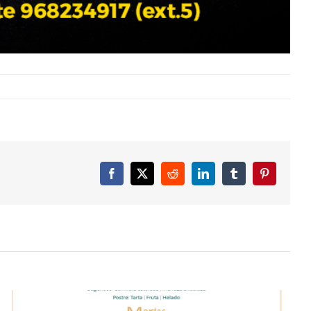
Facebook
X
Reddit
LinkedIn
Tumblr
Pinterest