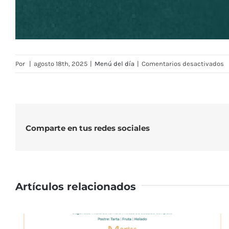
e
Por
|
agosto 18th, 2025
|
Menú del día
|
Comentarios desactivados
M
R
R
—
S
Comparte en tus redes sociales
d
1
al
2
Artículos relacionados
d
a