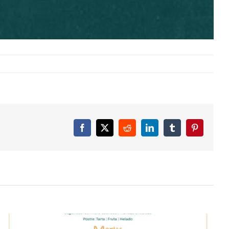
Facebook
X
Reddit
LinkedIn
Tumblr
Pinterest