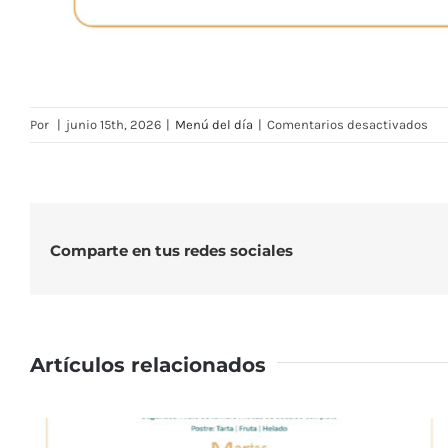
en
Por
|
junio 15th, 2026
|
Menú del día
|
Comentarios desactivados
Me
Res
RM
—
Se
Comparte en tus redes sociales
del
15
al
19
Artículos relacionados
de
jun