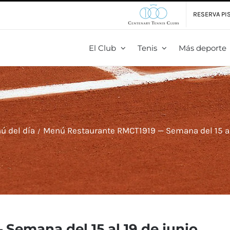
RESERVA PIS
El Club
Tenis
Más deporte
ú del día
Menú Restaurante RMCT1919 — Semana del 15 al
emana del 15 al 19 de junio