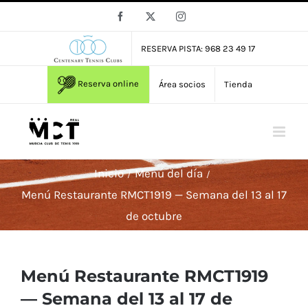
Saltar
Facebook
X
Instagram
al
contenido
RESERVA PISTA: 968 23 49 17
Reserva online
Área socios
Tienda
Inicio
Menú del día
Menú Restaurante RMCT1919 — Semana del 13 al 17
de octubre
Menú Restaurante RMCT1919
— Semana del 13 al 17 de