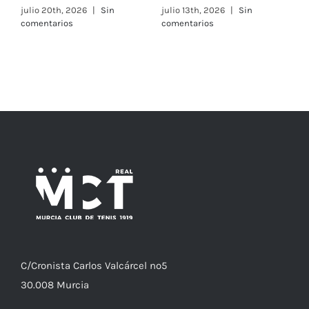
julio 20th, 2026
|
Sin
julio 13th, 2026
|
Sin
julio
comentarios
comentarios
C/
Cronista
Carlos Valcárcel nº5
30.008
Murcia