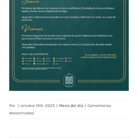
Por
|
octubre 13th, 2025
|
Menú del día
|
Comentarios
en
desactivados
Menú
Restaurante
RMCT1919