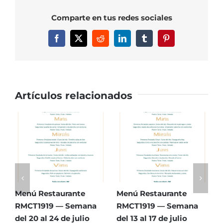
—
Comparte en tus redes sociales
Semana
del
Facebook
X
Reddit
LinkedIn
Tumblr
Pinterest
13
al
17
de
octubre
Artículos relacionados
Menú Restaurante
Menú Restaurante
Men
RMCT1919 — Semana
RMCT1919 — Semana
RMC
del 20 al 24 de julio
del 13 al 17 de julio
del 