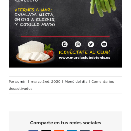
Por
admin
|
marzo 2nd, 2020
|
Menú del día
|
Comentarios
en
desactivados
Menú
Restaurante
MCT1919
—
Comparte en tus redes sociales
Semana
2