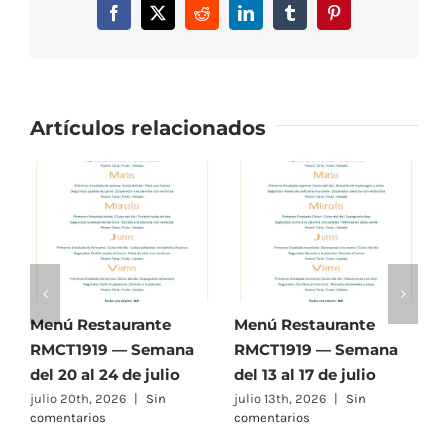
Facebook
X
Reddit
LinkedIn
Tumblr
Pinterest
al
7
Marzo
Artículos relacionados
Menú Restaurante
Menú Restaurante
M
RMCT1919 — Semana
RMCT1919 — Semana
R
del 20 al 24 de julio
del 13 al 17 de julio
d
julio 20th, 2026
|
Sin
julio 13th, 2026
|
Sin
j
comentarios
comentarios