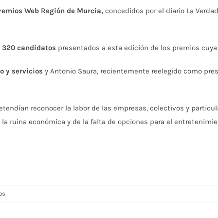
remios Web Región de Murcia,
concedidos por el diario La Verda
 320 candidatos
presentados a esta edición de los premios cuya
o y servicios
y Antonio Saura, recientemente reelegido como pres
etendían reconocer la labor de las empresas, colectivos y partic
a ruina económica y de la falta de opciones para el entretenimien
en
os
La
web