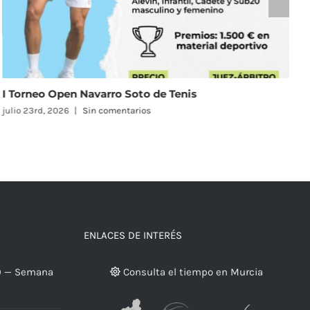
El Real Murcia Club de Tenis 1919 reunirá a 58 equipos
en el Campeonato de España Alevín Masculino y
Femenino
julio 23rd, 2026
|
Sin comentarios
ENLACES DE INTERÉS
9 — Semana
Consulta el tiempo en Murcia