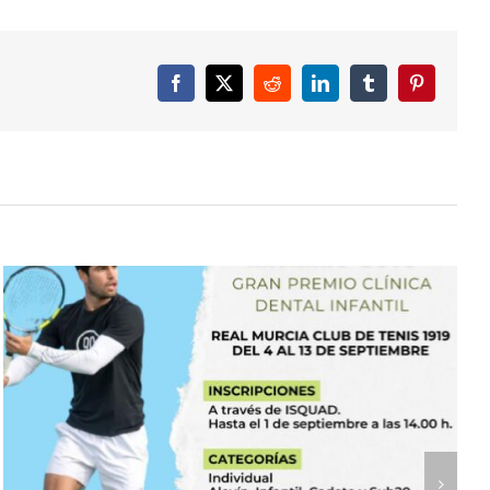
Facebook
X
Reddit
LinkedIn
Tumblr
Pinterest