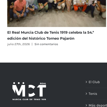
La Clínica Dental Infantil Navarro Soto se incorpora
como nuevo patrocinador del Club
julio 23rd, 2026
|
Sin comentarios
El Club
Tenis