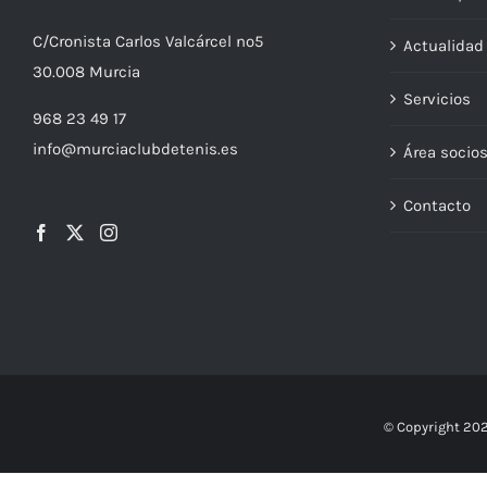
Más depor
C/
Cronista
Carlos Valcárcel nº5
Actualida
30.008
Murcia
Servicios
968 23 49 17
info@murciaclubdetenis.es
Área socio
Contacto
© Copyright
202