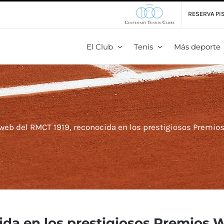
RESERVA PIS
El Club
Tenis
Más deporte
 web del RMCT 1919, reconocida en los prestigiosos Premio
ida en los prestigiosos Premios 