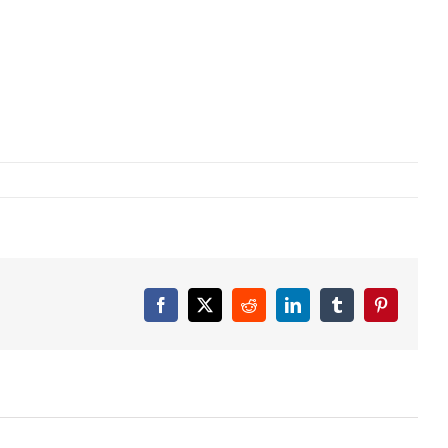
Facebook
X
Reddit
LinkedIn
Tumblr
Pinterest