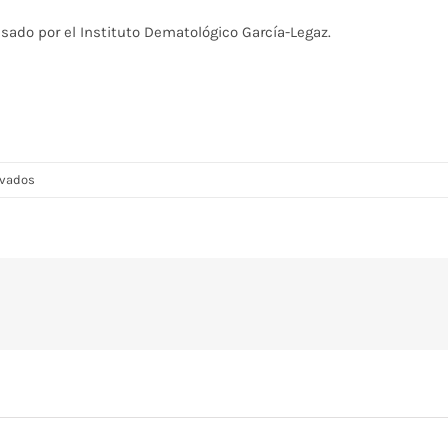
sado por el Instituto Dematológico García-Legaz.
en
ivados
Instituto
Dermatológico
García-
Legaz:
Charla
sobre
fotoprotección
para
socios
del
club