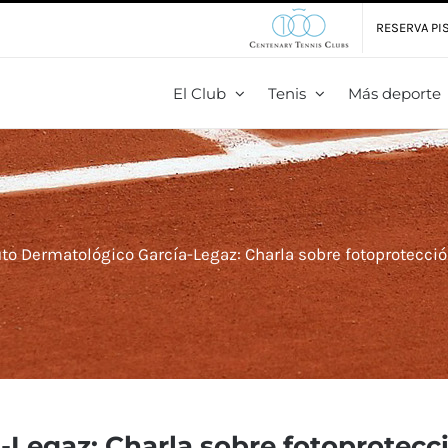
RESERVA PIS
El Club
Tenis
Más deporte
uto Dermatológico García-Legaz: Charla sobre fotoprotecció
-Legaz: Charla sobre fotoprotecci