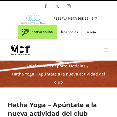
Saltar
Facebook
X
Instagram
al
contenido
RESERVA PISTA: 968 23 49 17
Reserva online
Área socios
Tienda
Inicio
Más deporte
Noticias
Hatha Yoga – Apúntate a la nueva actividad del
club
Hatha Yoga – Apúntate a la
nueva actividad del club