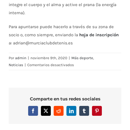
integre el cuerpo y el alma y active el prana (la energía
interna).
Para apuntarse puede hacerlo a través de su zona de
socio o, como siempre, enviando la
hoja de inscripción
a: adrian@murciaclubdetenis.es
Por
admin
|
noviembre 9th, 2020
|
Más deporte
,
en
Noticias
|
Comentarios desactivados
Hatha
Yoga
–
Apúntate
Comparte en tus redes sociales
a
la
Facebook
X
Reddit
LinkedIn
Tumblr
Pinterest
nueva
actividad
del