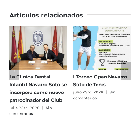
club
Artículos relacionados
La Clínica Dental
I Torneo Open Navarro
E
Infantil Navarro Soto se
Soto de Tenis
T
incorpora como nuevo
e
julio 23rd, 2026
|
Sin
comentarios
patrocinador del Club
C
A
julio 23rd, 2026
|
Sin
comentarios
F
j
c