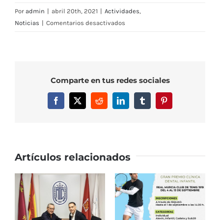
Por
admin
|
abril 20th, 2021
|
Actividades
,
en
Noticias
|
Comentarios desactivados
Gran
acogida
al
Taller
Comparte en tus redes sociales
Infantil
de
Facebook
X
Reddit
LinkedIn
Tumblr
Pinterest
Fiestas
de
Primavera
2021
Artículos relacionados