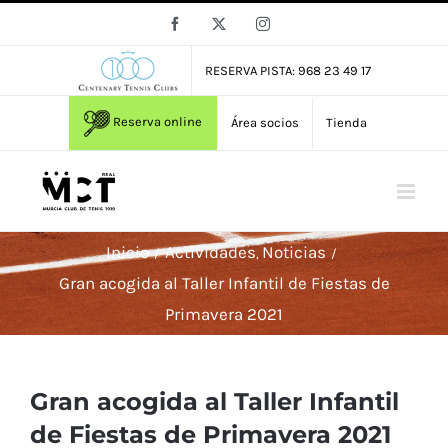
Saltar
Facebook
X
Instagram
al
contenido
RESERVA PISTA: 968 23 49 17
Reserva online
Área socios
Tienda
Inicio
Actividades
Noticias
Gran acogida al Taller Infantil de Fiestas de
Primavera 2021
Gran acogida al Taller Infantil
de Fiestas de Primavera 2021