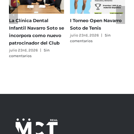
línica Dental
I Torneo Open Navarro
El Real M
ntil Navarro Soto se
Soto de Tenis
Tenis 191
orpora como nuevo
equipos e
julio 23rd, 2026
|
Sin
comentarios
rocinador del Club
Campeon
Alevín M
 23rd, 2026
|
Sin
ntarios
Femenin
julio 23rd, 
comentario