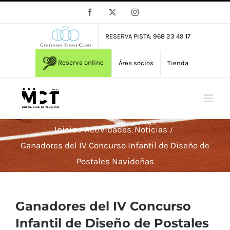
Saltar
Facebook
X
Instagram
al
contenido
RESERVA PISTA: 968 23 49 17
Reserva online
Área socios
Tienda
Inicio
Actividades
Noticias
Ganadores del IV Concurso Infantil de Diseño de
Postales Navideñas
Ganadores del IV Concurso
Infantil de Diseño de Postales