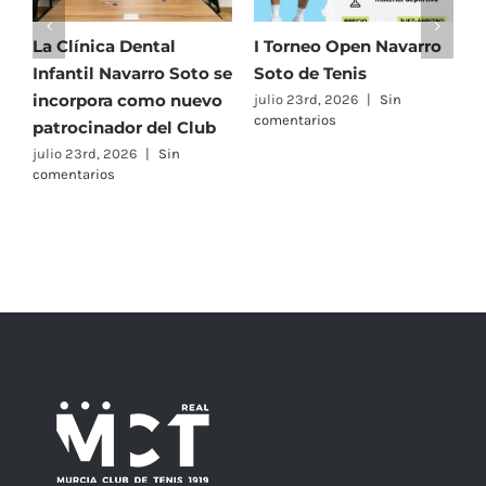
La Clínica Dental
I Torneo Open Navarro
E
Infantil Navarro Soto se
Soto de Tenis
T
incorpora como nuevo
e
julio 23rd, 2026
|
Sin
comentarios
patrocinador del Club
C
A
julio 23rd, 2026
|
Sin
comentarios
F
j
c