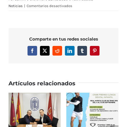
en
Noticias
|
Comentarios desactivados
Ganadores
del
IV
Concurso
Comparte en tus redes sociales
Infantil
de
Facebook
X
Reddit
LinkedIn
Tumblr
Pinterest
Diseño
de
Postales
Navideñas
Artículos relacionados