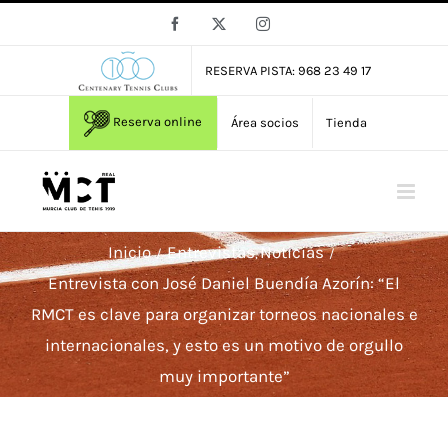
Saltar
Facebook
X
Instagram
al
contenido
RESERVA PISTA: 968 23 49 17
Reserva online
Área socios
Tienda
Inicio
Entrevistas
Noticias
Entrevista con José Daniel Buendía Azorín: “El
RMCT es clave para organizar torneos nacionales e
internacionales, y esto es un motivo de orgullo
muy importante”