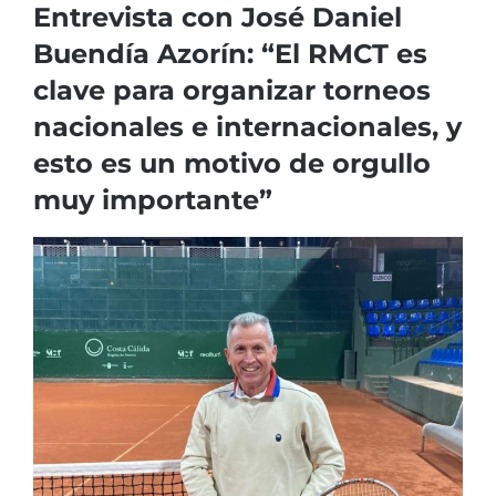
Entrevista con José Daniel
Buendía Azorín: “El RMCT es
clave para organizar torneos
nacionales e internacionales, y
esto es un motivo de orgullo
muy importante”
Ver
imagen
más
grande