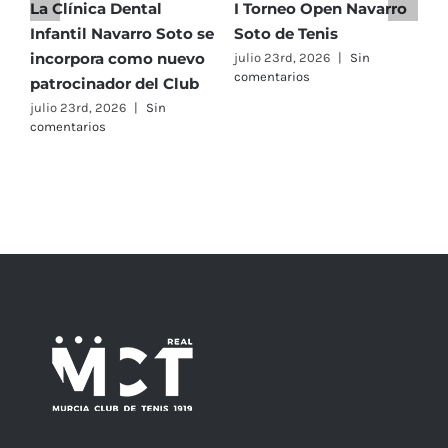
La Clínica Dental
I Torneo Open Navarro
El
un
Infantil Navarro Soto se
Soto de Tenis
Te
motivo
incorpora como nuevo
eq
julio 23rd, 2026
|
Sin
de
comentarios
patrocinador del Club
C
orgullo
Al
julio 23rd, 2026
|
Sin
muy
comentarios
F
importante”
ju
co