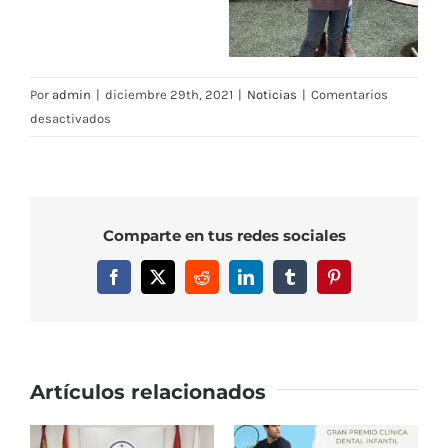
Por
admin
|
diciembre 29th, 2021
|
Noticias
|
Comentarios
en
desactivados
Entregas
de
premios
V
Comparte en tus redes sociales
Concurso
de
Facebook
X
Reddit
LinkedIn
Tumblr
Pinterest
Postales
Navideñas
Artículos relacionados