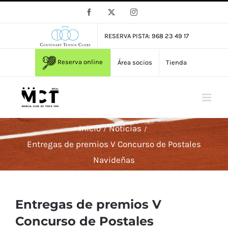
Saltar
Facebook
X
Instagram
al
contenido
RESERVA PISTA: 968 23 49 17
Reserva online
Área socios
Tienda
Inicio
Noticias
Entregas de premios V Concurso de Postales
Navideñas
Entregas de premios V
Concurso de Postales