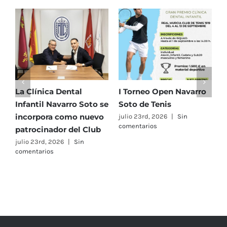
patroc
La Clínica Dental
I Torneo Open Navarro
E
Infantil Navarro Soto se
Soto de Tenis
T
incorpora como nuevo
e
julio 23rd, 2026
|
Sin
comentarios
patrocinador del Club
C
A
julio 23rd, 2026
|
Sin
comentarios
F
j
c