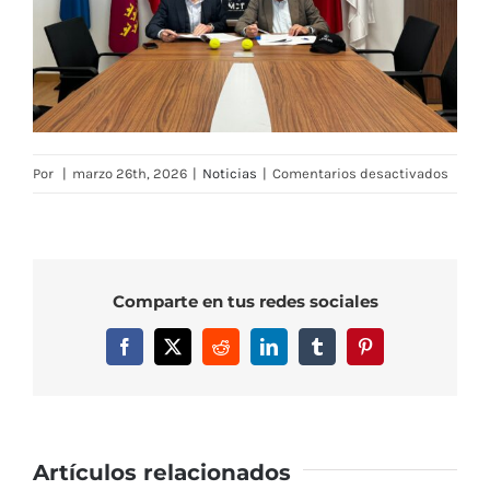
en
Por
|
marzo 26th, 2026
|
Noticias
|
Comentarios desactivados
El
Real
Murci
Club
Comparte en tus redes sociales
de
Tenis
Facebook
X
Reddit
LinkedIn
Tumblr
Pinterest
1919
y
Lexus
Murci
renue
Artículos relacionados
su