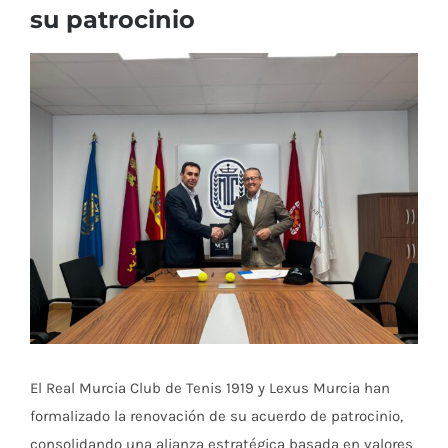
su patrocinio
Ver
imagen
más
grande
El Real Murcia Club de Tenis 1919 y Lexus Murcia han
formalizado la renovación de su acuerdo de patrocinio,
consolidando una alianza estratégica basada en valores