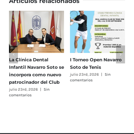
Artículos relacionados
campeonatos
nacionales
de
Tenis
Absoluto
por
Equipos
Masculinos
La Clínica Dental
I Torneo Open Navarro
E
y
Infantil Navarro Soto se
Soto de Tenis
T
Femeninos
incorpora como nuevo
e
julio 23rd, 2026
|
Sin
comentarios
patrocinador del Club
C
A
julio 23rd, 2026
|
Sin
comentarios
F
j
c