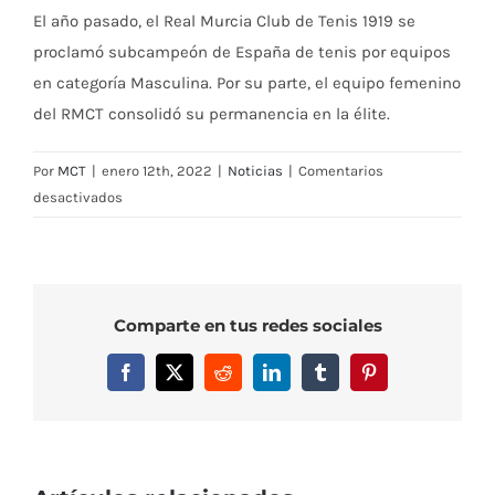
El año pasado, el Real Murcia Club de Tenis 1919 se
proclamó subcampeón de España de tenis por equipos
en categoría Masculina. Por su parte, el equipo femenino
del RMCT consolidó su permanencia en la élite.
Por
MCT
|
enero 12th, 2022
|
Noticias
|
Comentarios
en
desactivados
El
Real
Murcia
Club
Comparte en tus redes sociales
de
Tenis
Facebook
X
Reddit
LinkedIn
Tumblr
Pinterest
1919
acogerá
en
noviembre
los