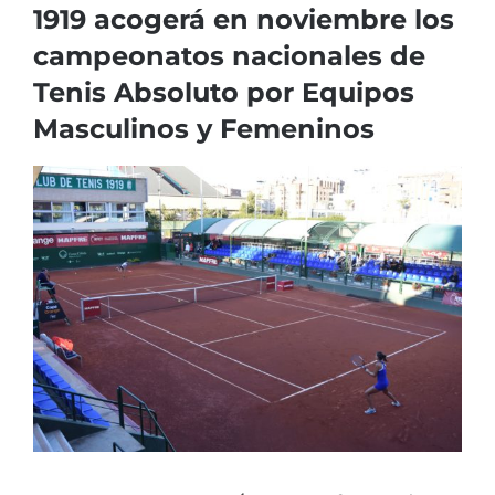
1919 acogerá en noviembre los
campeonatos nacionales de
Tenis Absoluto por Equipos
Masculinos y Femeninos
Ver
imagen
más
grande