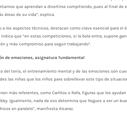
entamos que aprendan a divertirse compitiendo, pues al final de 
s áreas de su vida”, explica.
 a los aspectos técnicos, destacan como clave esencial para el éxi
indica que “en estas competiciones, si la bola entra, supone gana
ón y más compromiso para seguir trabajando”.
ión de emociones, asignatura fundamental
so del tenis, el entrenamiento mental y de las emociones son cue
ades las niñas que los niños para sobrellevar este tipo de situac
ienen más referentes, como Carlitos o Rafa, figuras que los ayudan
bby. Igualmente, nada de eso determina que llegues a ser un bue
icos en paralelo”, manifiesta Alcaraz.