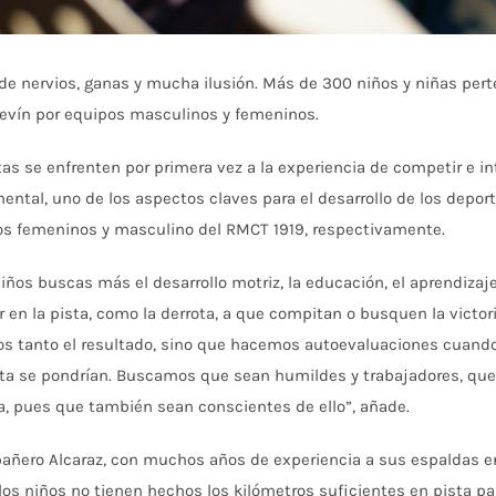
 de nervios, ganas y mucha ilusión. Más de 300 niños y niñas per
vín por equipos masculinos y femeninos.
s se enfrenten por primera vez a la experiencia de competir e i
 mental, uno de los aspectos claves para el desarrollo de los depo
pos femeninos y masculino del RMCT 1919, respectivamente.
niños buscas más el desarrollo motriz, la educación, el aprendiza
r en la pista, como la derrota, a que compitan o busquen la victori
s tanto el resultado, sino que hacemos autoevaluaciones cuand
ta se pondrían. Buscamos que sean humildes y trabajadores, que no
, pues que también sean conscientes de ello”, añade.
ñero Alcaraz, con muchos años de experiencia a sus espaldas en e
los niños no tienen hechos los kilómetros suficientes en pista para