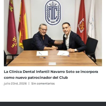
de
los
jóvenes
tenistas
I Torneo Open Navarro Soto de Tenis
julio 23rd, 2026
|
Sin comentarios