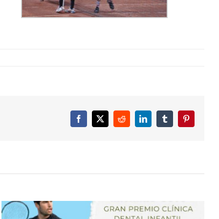
Facebook
X
Reddit
LinkedIn
Tumblr
Pinterest