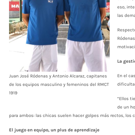
eso, int
las demá
Respecto
Ródenas 
motivaci
La gest
En el ca
Juan José Ródenas y Antonio Alcaraz, capitanes
dificult
de los equipos masculino y femeninos del RMCT
1919
“Ellos t
de un ho
para ambos: las chicas suelen hacer golpes más rectos, los ch
El juego en equipo, un plus de aprendizaje