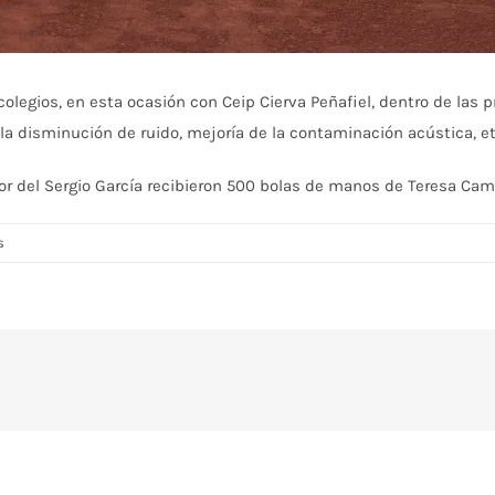
olegios, en esta ocasión con Ceip Cierva Peñafiel, dentro de las 
a disminución de ruido, mejoría de la contaminación acústica, et
fesor del Sergio García recibieron 500 bolas de manos de Teresa Ca
en
s
Donación
Pelotas
de
Tenis
al
CEIP
Cierva
Peñafiel