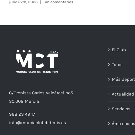
julio 23rd, 2026
|
Sin comentarios
El Club
Tenis
Más depor
C/
Cronista
Carlos Valcárcel nº5
Actualida
30.008
Murcia
Servicios
968 23 49 17
info@murciaclubdetenis.es
Área socio