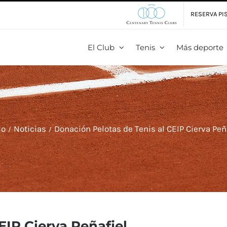
RESERVA PIS
El Club
Tenis
Más deporte
io
Noticias
Donación Pelotas de Tenis al CEIP Cierva Peñ
EIP Cierva Peñafiel