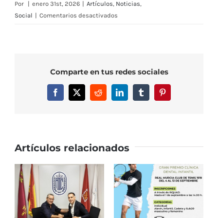
Por
|
enero 31st, 2026
|
Artículos
,
Noticias
,
en
Social
|
Comentarios desactivados
Deporte,
valores
y
solidaridad:
Comparte en tus redes sociales
así
se
Facebook
X
Reddit
LinkedIn
Tumblr
Pinterest
implica
nuestro
club
Artículos relacionados