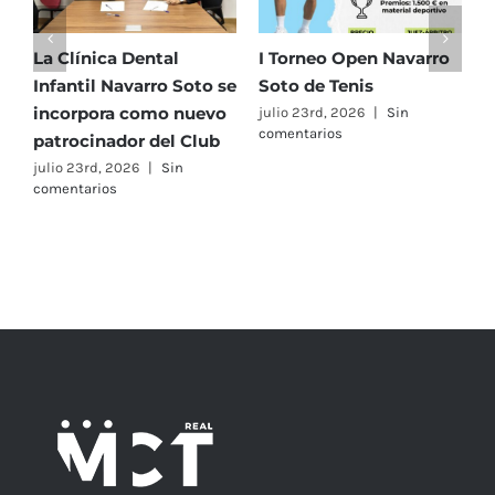
La Clínica Dental
I Torneo Open Navarro
E
Infantil Navarro Soto se
Soto de Tenis
T
incorpora como nuevo
e
julio 23rd, 2026
|
Sin
comentarios
patrocinador del Club
C
A
julio 23rd, 2026
|
Sin
comentarios
F
j
c