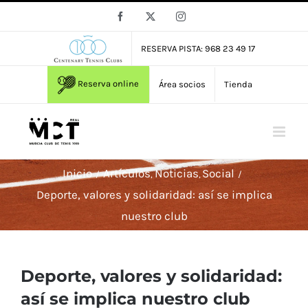
Saltar
Facebook
X
Instagram
al
contenido
RESERVA PISTA: 968 23 49 17
Reserva online
Área socios
Tienda
Inicio
Artículos
Noticias
Social
Deporte, valores y solidaridad: así se implica
nuestro club
Deporte, valores y solidaridad:
así se implica nuestro club