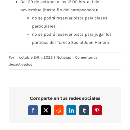
Del 29 de octubre a las 12:00 hrs. al 1 de
noviembre (hasta fin del campeonato):
no se podrá reservar pista para clases
particulares.
no se podrá reservar pista para jugar los
partidos del Torneo Social Juan Herrera.
Por
|
octubre 24th, 2025
|
Noticias
|
Comentarios
en
desactivados
Comunicado:
Restricciones
Uso
Pistas
Comparte en tus redes sociales
de
Tenis
Facebook
X
Reddit
LinkedIn
Tumblr
Pinterest
del
29
de