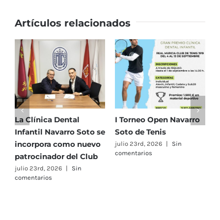
Octubre
al
Artículos relacionados
1
de
Noviembre.
La Clínica Dental
I Torneo Open Navarro
E
Infantil Navarro Soto se
Soto de Tenis
T
incorpora como nuevo
e
julio 23rd, 2026
|
Sin
comentarios
patrocinador del Club
C
A
julio 23rd, 2026
|
Sin
comentarios
F
j
c