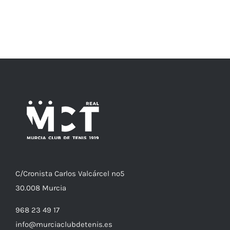
j
c
C/
Cronista
Carlos Valcárcel nº5
30.008
Murcia
968 23 49 17
info@murciaclubdetenis.es