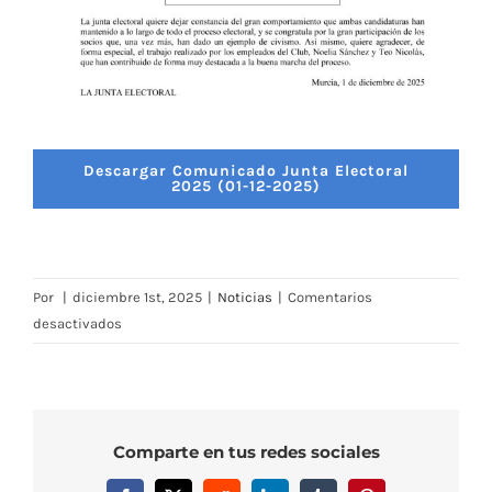
Descargar Comunicado Junta Electoral
2025 (01-12-2025)
Por
|
diciembre 1st, 2025
|
Noticias
|
Comentarios
en
desactivados
Comunicado
Junta
Electoral
2025
Comparte en tus redes sociales
(01/12/2025)
–