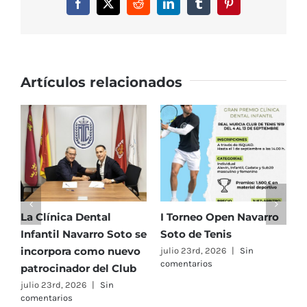
Facebook
X
Reddit
LinkedIn
Tumblr
Pinterest
RMCT1919
Artículos relacionados
La Clínica Dental
I Torneo Open Navarro
E
Infantil Navarro Soto se
Soto de Tenis
T
incorpora como nuevo
e
julio 23rd, 2026
|
Sin
comentarios
patrocinador del Club
C
A
julio 23rd, 2026
|
Sin
comentarios
F