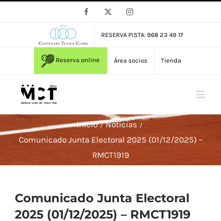
Saltar
Facebook
X
Instagram
al
contenido
RESERVA PISTA: 968 23 49 17
Reserva online
Área socios
Tienda
Inicio
Noticias
Comunicado Junta Electoral 2025 (01/12/2025) –
RMCT1919
Comunicado Junta Electoral
2025 (01/12/2025) – RMCT1919